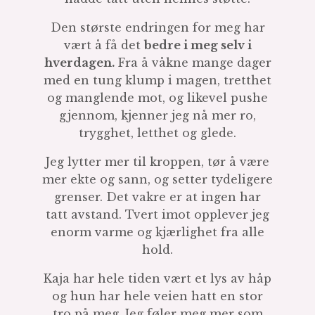
Den største endringen for meg har
vært å få det
bedre i meg selv i
hverdagen.
Fra å våkne mange dager
med en tung klump i magen, tretthet
og manglende mot, og likevel pushe
gjennom, kjenner jeg nå mer ro,
trygghet, letthet og glede.
Jeg lytter mer til kroppen, tør å være
mer ekte og sann, og setter tydeligere
grenser. Det vakre er at ingen har
tatt avstand. Tvert imot opplever jeg
enorm varme og kjærlighet fra alle
hold.
Kaja har hele tiden vært et lys av håp
og hun har hele veien hatt en stor
tro på meg. Jeg føler meg mer som