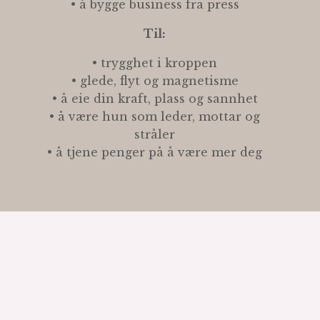
• å bygge business fra press
Til:
• trygghet i kroppen
• glede, flyt og magnetisme
• å eie din kraft, plass og sannhet
• å være hun som leder, mottar og
stråler
• å tjene penger på å være mer deg