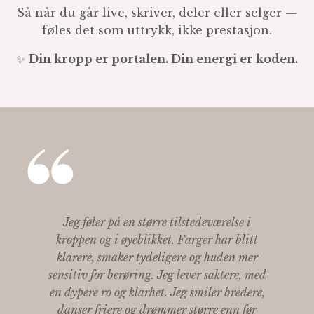
Så når du går live, skriver, deler eller selger —
føles det som uttrykk, ikke prestasjon.
✨
Din kropp er portalen. Din energi er koden.
Jeg føler på en større tilstedeværelse i
kroppen og i øyeblikket. Farger har blitt
klarere, smaker tydeligere og huden mer
sensitiv for berøring. Jeg lever saktere, med
en dypere ro og klarhet. Jeg smiler bredere,
danser friere og drømmer større enn før