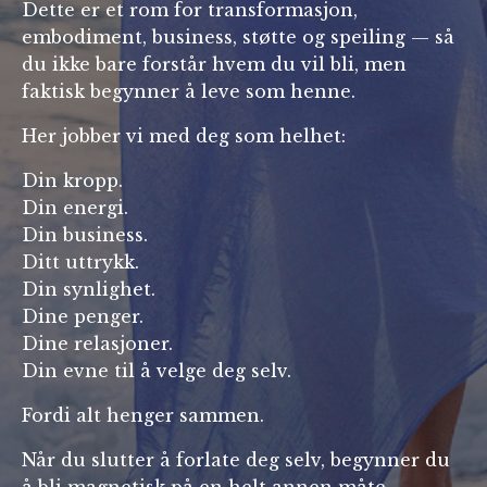
Dette er et rom for transformasjon,
embodiment, business, støtte og speiling — så
du ikke bare forstår hvem du vil bli, men
faktisk begynner å leve som henne.
Her jobber vi med deg som helhet:
Din kropp.
Din energi.
Din business.
Ditt uttrykk.
Din synlighet.
Dine penger.
Dine relasjoner.
Din evne til å velge deg selv.
Fordi alt henger sammen.
Når du slutter å forlate deg selv, begynner du
å bli magnetisk på en helt annen måte.