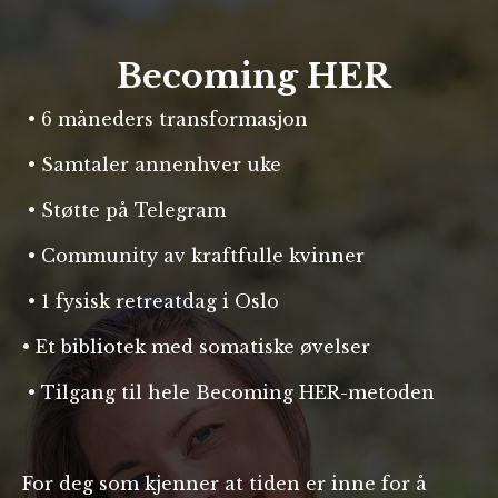
Becoming HER
•
6 måneders transformasjon
•
Samtaler annenhver uke
•
S
tøtte på Telegram
•
C
ommunity av kraftfulle kvinner
•
1 fysisk retreatdag i Oslo
•
Et bibliotek med somatiske øvelser
•
Tilgang til hele Becoming HER-metoden
For deg som kjenner at tiden er inne for å